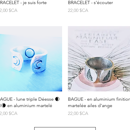
Aperçu rapide
Aperçu rapide
RACELET - je suis forte
BRACELET - s'écouter
rix
Prix
2,00 $CA
22,00 $CA
Aperçu rapide
Aperçu rapide
AGUE - lune triple Déesse 🌒
BAGUE - en aluminium finitio
🌘 en aluminium martelé
martelée ailes d'ange
rix
Prix
2,00 $CA
22,00 $CA