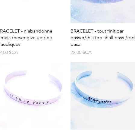
Aperçu rapide
Aperçu rapide
RACELET - n'abandonne
BRACELET - tout finit par
amais /never give up / no
passer/this too shall pass /to
laudiques
pasa
rix
Prix
2,00 $CA
22,00 $CA