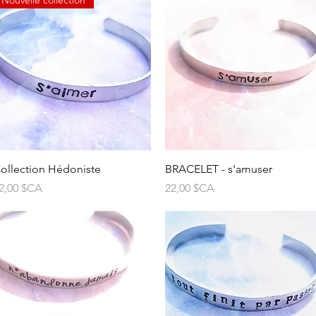
Aperçu rapide
Aperçu rapide
ollection Hédoniste
BRACELET - s'amuser
rix
Prix
2,00 $CA
22,00 $CA