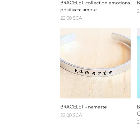
Aperçu rapide
BRACELET collection émotions
B
positives: amour
P
2
Prix
22,00 $CA
Aperçu rapide
BRACELET - namaste
B

Prix
22,00 $CA
P
2