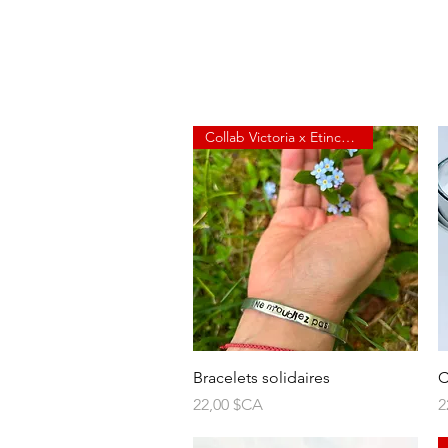
Collab Victoria x Etincelle
Aperçu rapide
Bracelets solidaires
C
Prix
P
22,00 $CA
2