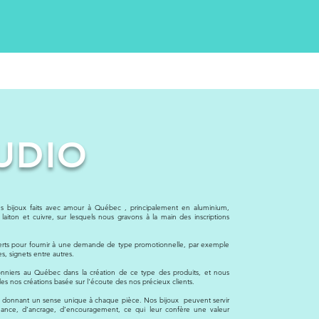
UDIO
es bijoux faits avec amour à Québec , principalement en aluminium,
laiton et cuivre, sur lesquels nous gravons à la main des inscriptions
ferts pour fournir à une demande de type promotionnelle, par exemple
s, signets entre autres.
nniers au Québec dans la création de ce type des produits, et nous
des nos créations basée sur l'écoute des nos précieux clients.
in donnant un sense unique à chaque pièce. Nos bijoux peuvent servir
enance, d’ancrage, d’encouragement, ce qui leur confère une valeur
.