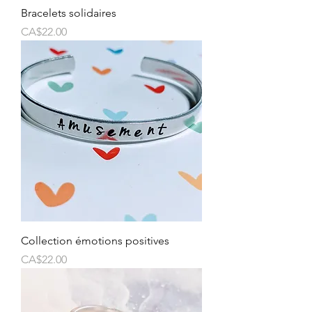
Bracelets solidaires
Price
CA$22.00
Collection émotions positives
Price
CA$22.00