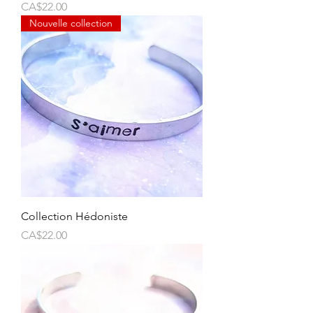
Price
CA$22.00
Nouvelle collection
Collection Hédoniste
Price
CA$22.00