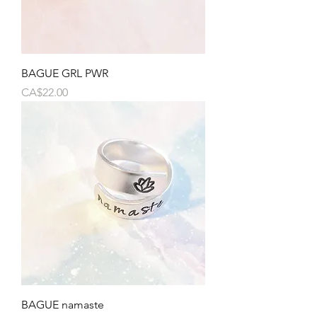
BAGUE GRL PWR
Price
CA$22.00
BAGUE namaste