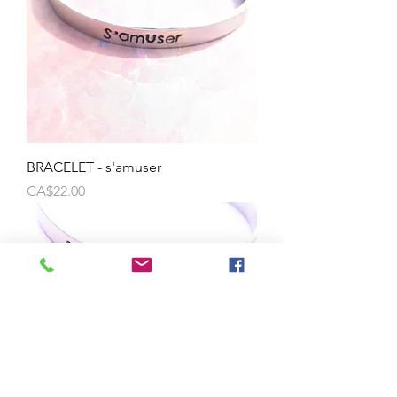
BRACELET - s'amuser
Price
CA$22.00