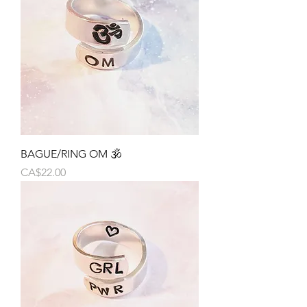
BAGUE/RING OM 🕉️
Price
CA$22.00