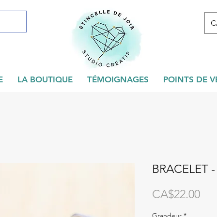
C
E
LA BOUTIQUE
TÉMOIGNAGES
POINTS DE V
BRACELET -
Pri
CA$22.00
Grandeur
*